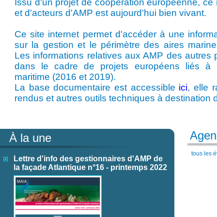
Issu d'un projet de coopération européenne, ce
et d'acteurs d'AMP est aujourd'hui bien vivant.
Ce site internet permet d'accéder à une informat
sur la gestion et le périmètre des aires marin
Les informations relatives aux AMP des autres 
dans le cadre de projets européens liés à la
maritime (2016 et 2019).
La base documentaire est accessible
ici
, elle
rendus et autres outils techniques à destination 
Agen
À la une
tous les
Lettre d'info des gestionnaires d'AMP de
la façade Atlantique n°16 - printemps 2022