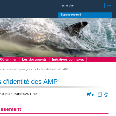
Espace réservé
000 en mer
Les documents
Initiatives connexes
s aires marines protégées
> Fiches d'identité des AMP
 d'identité des AMP
e à jour : 06/08/2026 11:45
issement