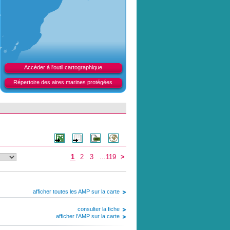
Accéder à l'outil cartographique
Répertoire des aires marines protégées
1
2
3
...119
>
afficher toutes les AMP sur la carte
consulter la fiche
afficher l'AMP sur la carte