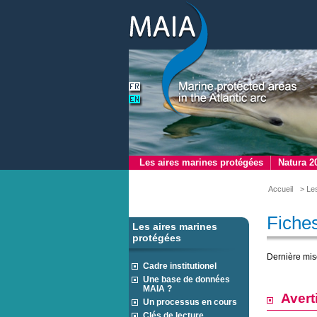
Les aires marines protégées
Natura 2
Accueil
> Le
Fiches
Les aires marines
protégées
Dernière mis
Cadre institutionel
Une base de données
MAIA ?
Avert
Un processus en cours
Clés de lecture