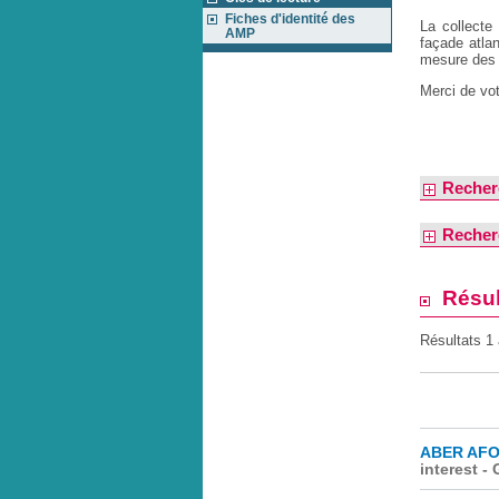
Fiches d'identité des
La collecte
AMP
façade atla
mesure des 
Merci de vo
Recher
Recher
Résul
Résultats 1
ABER AFO
interest -