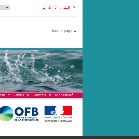
1
2
3
...119
>
haut de page
site
Crédits
Contacts
Accessibilité