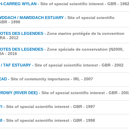
H-CARREG WYLAN -
Site of special scientific interest - GBR
- 198
WDDACH / MAWDDACH ESTUARY -
Site of special scientific
 GBR
- 1998
COTES DES LEGENDES -
Zone marine protégée de la convention
FRA
- 2012
COTES DES LEGENDES -
Zone spéciale de conservation (N2000,
RA
- 2016
 / TAF ESTUARY -
Site of special scientific interest - GBR
- 2002
EAD -
Site of community importance - IRL
- 2007
RDWY (RIVER DEE) -
Site of special scientific interest - GBR
- 200
I -
Site of special scientific interest - GBR
- 1997
I -
Site of special scientific interest - GBR
- 1998